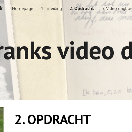
k
Homepage
1. Inleiding
2. Opdracht
3. Video dagbo
ip to main content
Skip to navigat
ranks video 
2. OPDRACHT