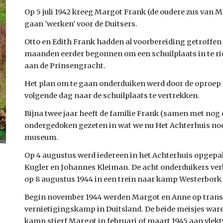
Op 5 juli 1942 kreeg Margot Frank (de oudere zus van 
gaan 'werken' voor de Duitsers.
Otto en Edith Frank hadden al voorbereiding getroffen 
maanden eerder begonnen om een schuilplaats in te rich
aan de Prinsengracht.
Het plan om te gaan onderduiken werd door de oproep ve
volgende dag naar de schuilplaats te vertrekken.
Bijna twee jaar heeft de familie Frank (samen met nog
ondergedoken gezeten in wat we nu Het Achterhuis no
museum.
Op 4 augustus werd iedereen in het Achterhuis opgepak
Kugler en Johannes Kleiman. De acht onderduikers verb
op 8 augustus 1944 in een trein naar kamp Westerbork
Begin november 1944 werden Margot en Anne op transp
vernietigingskamp in Duitsland. De beide meisjes ware
kamp stierf Margot in februari of maart 1945 aan vlekty