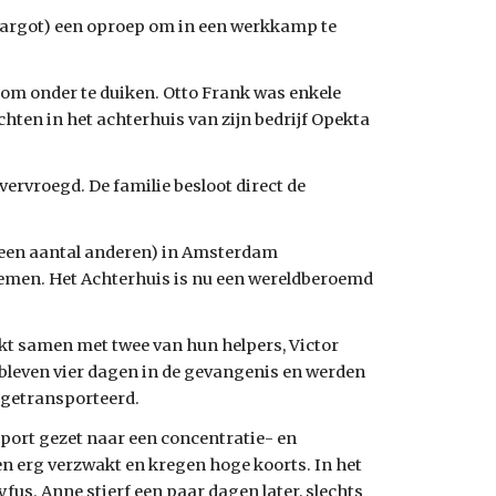
Margot) een oproep om in een werkkamp te 
om onder te duiken. Otto Frank was enkele 
ten in het achterhuis van zijn bedrijf Opekta 
rvroegd. De familie besloot direct de 
 een aantal anderen) in Amsterdam 
emen. Het Achterhuis is nu een wereldberoemd 
t samen met twee van hun helpers, Victor 
leven vier dagen in de gevangenis en werden 
 getransporteerd. 
ort gezet naar een concentratie- en 
n erg verzwakt en kregen hoge koorts. In het 
fus. Anne stierf een paar dagen later, slechts 