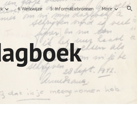
ek
4. Werkwijze
5. Informatiebronnen
More
ion
dagboek